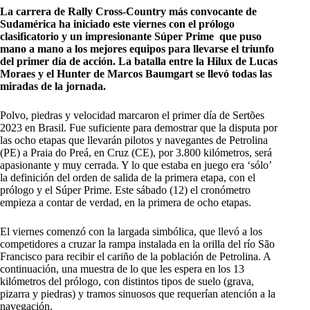
La carrera de Rally Cross-Country más convocante de
Sudamérica ha iniciado este viernes con el prólogo
clasificatorio y un impresionante Súper Prime que puso
mano a mano a los mejores equipos para llevarse el triunfo
del primer día de acción. La batalla entre la Hilux de Lucas
Moraes y el Hunter de Marcos Baumgart se llevó todas las
miradas de la jornada.
Polvo, piedras y velocidad marcaron el primer día de Sertões
2023 en Brasil. Fue suficiente para demostrar que la disputa por
las ocho etapas que llevarán pilotos y navegantes de Petrolina
(PE) a Praia do Preá, en Cruz (CE), por 3.800 kilómetros, será
apasionante y muy cerrada. Y lo que estaba en juego era ‘sólo’
la definición del orden de salida de la primera etapa, con el
prólogo y el Súper Prime. Este sábado (12) el cronómetro
empieza a contar de verdad, en la primera de ocho etapas.
El viernes comenzó con la largada simbólica, que llevó a los
competidores a cruzar la rampa instalada en la orilla del río São
Francisco para recibir el cariño de la población de Petrolina. A
continuación, una muestra de lo que les espera en los 13
kilómetros del prólogo, con distintos tipos de suelo (grava,
pizarra y piedras) y tramos sinuosos que requerían atención a la
navegación.