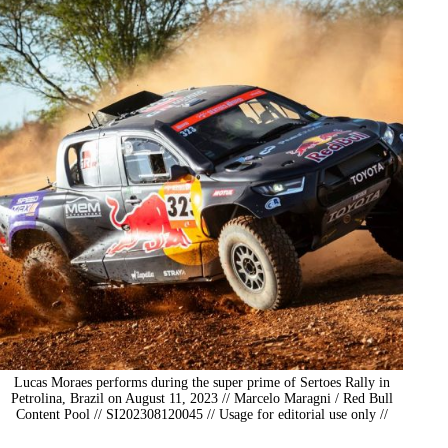
Lucas Moraes performs during the super prime of Sertoes Rally in
Petrolina, Brazil on August 11, 2023 // Marcelo Maragni / Red Bull
Content Pool // SI202308120045 // Usage for editorial use only //