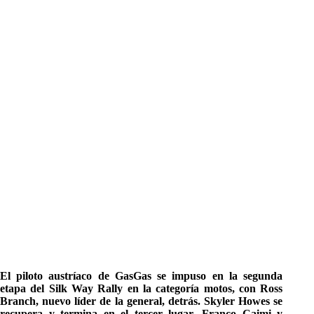
El piloto austríaco de GasGas se impuso en la segunda
etapa del Silk Way Rally en la categoría motos, con Ross
Branch, nuevo líder de la general, detrás. Skyler Howes se
recupera y termina en el tercer lugar. Franco Caimi y