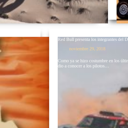
Red Bull presenta los integrantes del 
noviembre 29, 2018
Como ya se hizo costumbre en los últi
dio a conocer a los pilotos…