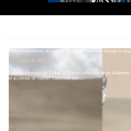
Video: el accidente del camión MAZ de Viazovich durante la etap
enero 8, 2019
La segunda etapa del Dakar 2019 dejó como una de las imágenes 
el accidente de Siarhei Viazovich, que…