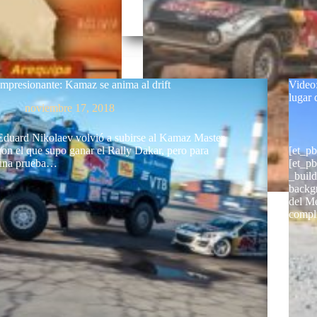
Impresionante: Kamaz se anima al drift
Video:
lugar
noviembre 17, 2018
Eduard Nikolaev volvió a subirse al Kamaz Master
con el que supo ganar el Rally Dakar, pero para
[et_p
una prueba…
[et_p
_buil
backgr
del Me
compl