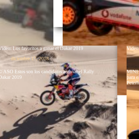
Video: Los favoritos a ganar el Dakar 2019
Vide
diciembre 17, 2018
© ASO Estos son los candidatos a ganar el Rally
MINI p
Dakar 2019
para e
Peter