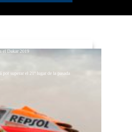
ra el Dakar 2019
 por superar el 21º lugar de la pasada
a…