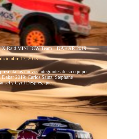
o: X Raid MINI JCW Team – DAKAR 2019
diciembre 17, 2018
resenta los nuevos integrantes de su equipo
l Dakar 2019: Carlos Sainz, Stephane
hansel y Cyril Despres, que…