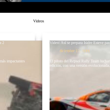
Videos
a 2
Video: Así se prepara Isidre Esteve pa
diciembre 17, 2018
más impactantes
El piloto del Repsol Rally Team luchará
edición, con una versión evolucionad