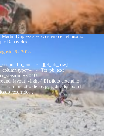
 Martín Duplessis se accidentó en el mismo
 que Benavides
agosto 28, 2018
b_section bb_built=»1″][et_pb_row]
b_column type=»4_4″][et_pb_text
der_version=»3.0.93″
ound_layout=»light»] El piloto argentino
c Team fue otro de los perjudicados por el
icado recorrido…