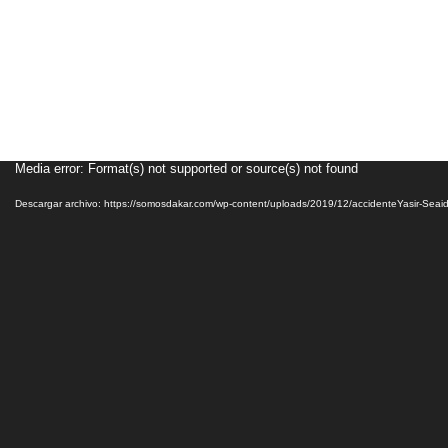
Reproductor
Media error: Format(s) not supported or source(s) not found
de
vídeo
Descargar archivo: https://somosdakar.com/wp-content/uploads/2019/12/accidenteYasir-Sea