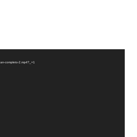
idan-completo-2.mp4?_=1