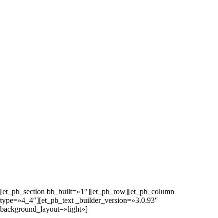
[et_pb_section bb_built=»1″][et_pb_row][et_pb_column
type=»4_4″][et_pb_text _builder_version=»3.0.93″
background_layout=»light»]