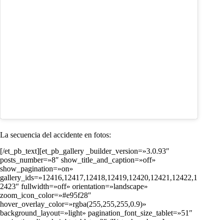
La secuencia del accidente en fotos:
[/et_pb_text][et_pb_gallery _builder_version=»3.0.93″
posts_number=»8″ show_title_and_caption=»off»
show_pagination=»on»
gallery_ids=»12416,12417,12418,12419,12420,12421,12422,1
2423″ fullwidth=»off» orientation=»landscape»
zoom_icon_color=»#e95f28″
hover_overlay_color=»rgba(255,255,255,0.9)»
background_layout=»light» pagination_font_size_tablet=»51″