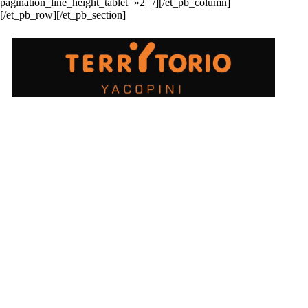
pagination_line_height_tablet=»2″ /][/et_pb_column]
[/et_pb_row][/et_pb_section]