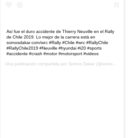
Así fue el duro accidente de Thierry Neuville en el Rally
de Chile 2019. Lo mejor de la carrera está en
somosdakar.com/wrc #Rally #Chile #wrc #RallyChile
#RallyChile2019 #Neuville #hyundai #i20 #sports
#accidente #crash #motor #motorsport #videos
Una publicación compartida por
Somos Dakar
(@somosdakar) el
11