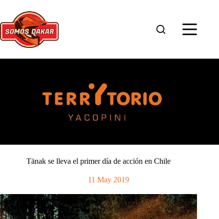
Saltar
al
contenido
Tänak se lleva el primer día de acción en Chile
11 May 2019