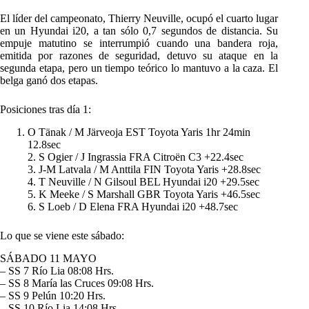
El líder del campeonato, Thierry Neuville, ocupó el cuarto lugar
en un Hyundai i20, a tan sólo 0,7 segundos de distancia. Su
empuje matutino se interrumpió cuando una bandera roja,
emitida por razones de seguridad, detuvo su ataque en la
segunda etapa, pero un tiempo teórico lo mantuvo a la caza. El
belga ganó dos etapas.
Posiciones tras día 1:
O Tänak / M Järveoja EST Toyota Yaris 1hr 24min
12.8sec
2. S Ogier / J Ingrassia FRA Citroën C3 +22.4sec
3. J-M Latvala / M Anttila FIN Toyota Yaris +28.8sec
4. T Neuville / N Gilsoul BEL Hyundai i20 +29.5sec
5. K Meeke / S Marshall GBR Toyota Yaris +46.5sec
6. S Loeb / D Elena FRA Hyundai i20 +48.7sec
Lo que se viene este sábado:
SÁBADO 11 MAYO
– SS 7 Río Lia 08:08 Hrs.
– SS 8 María las Cruces 09:08 Hrs.
– SS 9 Pelún 10:20 Hrs.
– SS 10 Río Lia 14:08 Hrs.