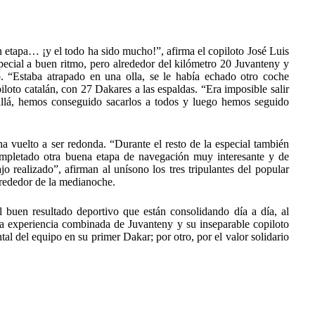
etapa… ¡y el todo ha sido mucho!”, afirma el copiloto José Luis
ecial a buen ritmo, pero alrededor del kilómetro 20 Juvanteny y
. “Estaba atrapado en una olla, se le había echado otro coche
iloto catalán, con 27 Dakares a las espaldas. “Era imposible salir
e allá, hemos conseguido sacarlos a todos y luego hemos seguido
 vuelto a ser redonda. “Durante el resto de la especial también
ompletado otra buena etapa de navegación muy interesante y de
 realizado”, afirman al unísono los tres tripulantes del popular
rededor de la medianoche.
 buen resultado deportivo que están consolidando día a día, al
 la experiencia combinada de Juvanteny y su inseparable copiloto
l del equipo en su primer Dakar; por otro, por el valor solidario