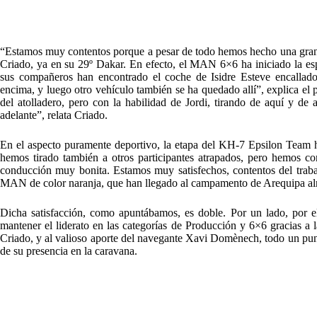
“Estamos muy contentos porque a pesar de todo hemos hecho una gran 
Criado, ya en su 29º Dakar. En efecto, el MAN 6×6 ha iniciado la esp
sus compañeros han encontrado el coche de Isidre Esteve encallado
encima, y luego otro vehículo también se ha quedado allí”, explica el p
del atolladero, pero con la habilidad de Jordi, tirando de aquí y d
adelante”, relata Criado.
En el aspecto puramente deportivo, la etapa del KH-7 Epsilon Team ha
hemos tirado también a otros participantes atrapados, pero hemos c
conducción muy bonita. Estamos muy satisfechos, contentos del trabajo
MAN de color naranja, que han llegado al campamento de Arequipa al
Dicha satisfacción, como apuntábamos, es doble. Por un lado, por el
mantener el liderato en las categorías de Producción y 6×6 gracias a
Criado, y al valioso aporte del navegante Xavi Domènech, todo un punta
de su presencia en la caravana.