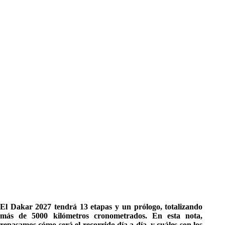
El Dakar 2027 tendrá 13 etapas y un prólogo, totalizando
más de 5000 kilómetros cronometrados. En esta nota,
repasamos cómo será el recorrido día a día, y cuáles son los