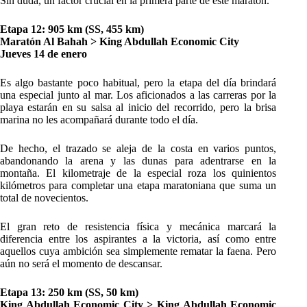
Sin duda, un factor crucial en la primera parte de este maratón.
Etapa 12: 905 km (SS, 455 km)
Maratón Al Bahah > King Abdullah Economic City
Jueves 14 de enero
Es algo bastante poco habitual, pero la etapa del día brindará
una especial junto al mar. Los aficionados a las carreras por la
playa estarán en su salsa al inicio del recorrido, pero la brisa
marina no les acompañará durante todo el día.
De hecho, el trazado se aleja de la costa en varios puntos,
abandonando la arena y las dunas para adentrarse en la
montaña. El kilometraje de la especial roza los quinientos
kilómetros para completar una etapa maratoniana que suma un
total de novecientos.
El gran reto de resistencia física y mecánica marcará la
diferencia entre los aspirantes a la victoria, así como entre
aquellos cuya ambición sea simplemente rematar la faena. Pero
aún no será el momento de descansar.
Etapa 13: 250 km (SS, 50 km)
King Abdullah Economic City > King Abdullah Economic