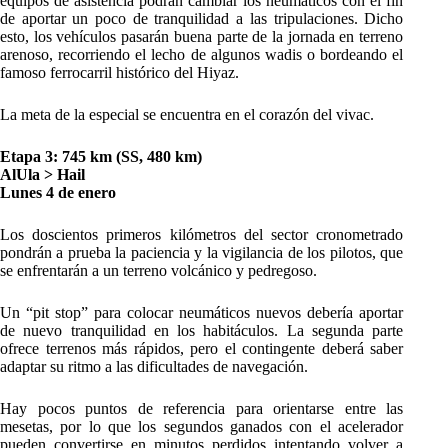
equipos de asistencia podrán cambiar los neumáticos con el fin
de aportar un poco de tranquilidad a las tripulaciones. Dicho
esto, los vehículos pasarán buena parte de la jornada en terreno
arenoso, recorriendo el lecho de algunos wadis o bordeando el
famoso ferrocarril histórico del Hiyaz.
La meta de la especial se encuentra en el corazón del vivac.
Etapa 3: 745 km (SS, 480 km)
AlUla > Hail
Lunes 4 de enero
Los doscientos primeros kilómetros del sector cronometrado
pondrán a prueba la paciencia y la vigilancia de los pilotos, que
se enfrentarán a un terreno volcánico y pedregoso.
Un “pit stop” para colocar neumáticos nuevos debería aportar
de nuevo tranquilidad en los habitáculos. La segunda parte
ofrece terrenos más rápidos, pero el contingente deberá saber
adaptar su ritmo a las dificultades de navegación.
Hay pocos puntos de referencia para orientarse entre las
mesetas, por lo que los segundos ganados con el acelerador
pueden convertirse en minutos perdidos intentando volver a