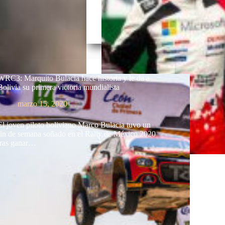
WRC3: Marquito Bulacia hace historia y le da a
Bolivia su primera victoria mundialista
marzo 15, 2020
El joven piloto boliviano Marco Bulacia tuvo un
fin de semana soñado en el Rally de México 2020
tras ganar…