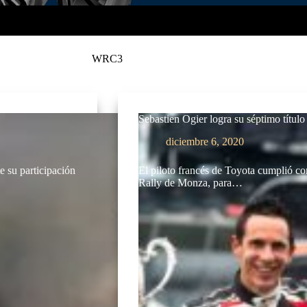
WRC3
Sebastien Ogier logra su séptimo títu
diciembre 6, 2020
e su participación
El piloto francés de Toyota cumplió co
Rally de Monza, para…