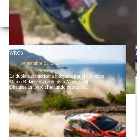
El boliviano Marco Bulacia es el nuevo líder del
WRC3
septiembre 21, 2020
La dupla sudamericana integrada por el boliviano
Marco Bulacia y el argentino Marcelo Der
Ohannesian logró el segundo puesto en…