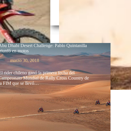
Abu Dhabi Desert Challenge: Pablo Quintanilla
triunfó en motos
marzo 30, 2018
El rider chileno ganó la primera fecha del
Campeonato Mundial de Rally Cross Country de
la FIM que se llevó…