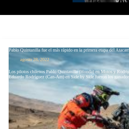
Pablo Quintanilla fue el más rápido en la primera etapa del Ataca
agosto 28, 2022
Los pilotos chilenos Pablo Quintanilla (Honda) en Motos y Rodri
Eduardo Rodríguez (Can-Am) en Side by Side fueron los ganad