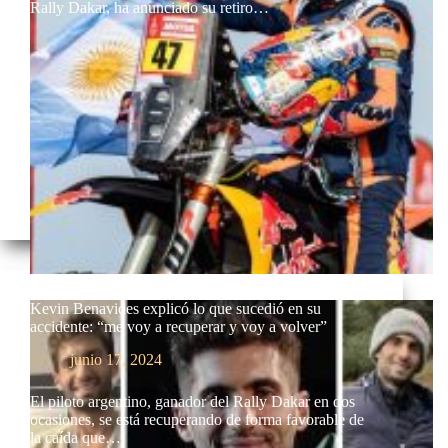
Rally Dakar, ha anunciado su retiro…
Kevin Benavides explicó lo que sucedió en su
accidente: “me voy a recuperar y voy a volver”
junio 17, 2024
El piloto argentino, ganador del Rally Dakar en dos
ocasiones, se está recuperando de forma favorable de
la caída que…