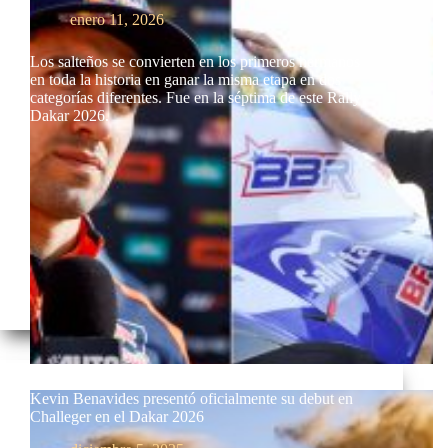
enero 11, 2026
Los salteños se convierten en los primeros hermanos
en toda la historia en ganar la misma etapa en dos
categorías diferentes. Fue en la séptima de este Rally
Dakar 2026.
Kevin Benavides presentó oficialmente su debut en
Challeger en el Dakar 2026