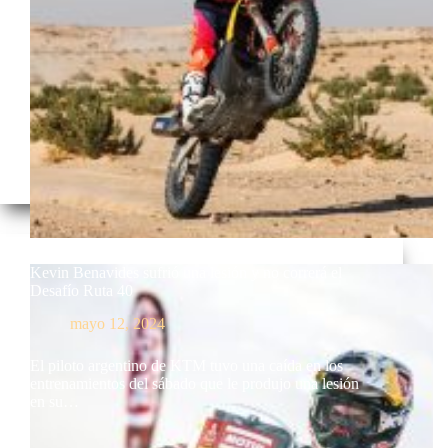
Kevin Benavides sufrió una lesión y no correrá el
Desafío Ruta 40
mayo 12, 2024
El piloto argentino de KTM tuvo una caída en los
entrenamientos del sábado que le produjo una lesión
en su…