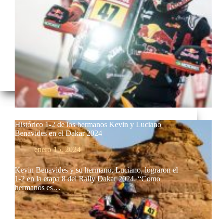
Histórico 1-2 de los hermanos Kevin y Luciano
Benavides en el Dakar 2024
enero 15, 2024
Kevin Benavides y su hermano, Luciano, lograron el
1-2 en la etapa 8 del Rally Dakar 2024. “Como
hermanos es…