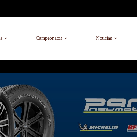
as
Campeonatos
Noticias