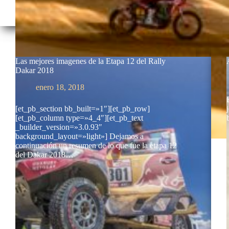
Las mejores imagenes de la Etapa 12 del Rally
Dakar 2018
enero 18, 2018
[et_pb_section bb_built=»1″][et_pb_row]
[et_pb_column type=»4_4″][et_pb_text
_builder_version=»3.0.93″
background_layout=»light»] Dejamos a
continuación un resumen de lo que fue la etapa 12
del Dakar 2018…