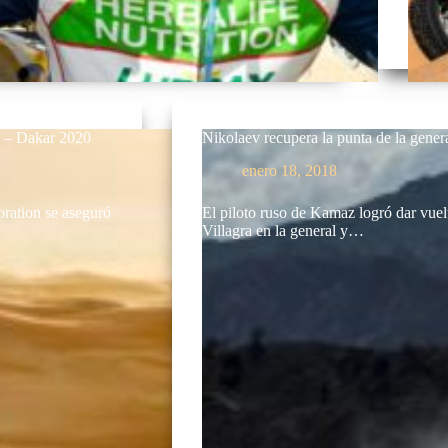
l – Dakar 2020
Nikolaev recupera la punta de la gener
enero 18, 2018
ration se aseguró
El piloto ruso de Kamaz logró dar vuelt
Villagra en la general y…