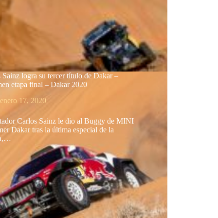
 Sainz logra su tercer título de Dakar –
en etapa final – Dakar 2020
enero 17, 2020
tador Carlos Sainz le dio al Buggy de MINI
mer Dakar tras la última especial de la
ra,…