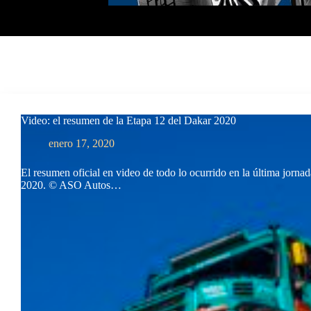
Video: el resumen de la Etapa 12 del Dakar 2020
enero 17, 2020
El resumen oficial en video de todo lo ocurrido en la última jorna
2020. © ASO Autos…