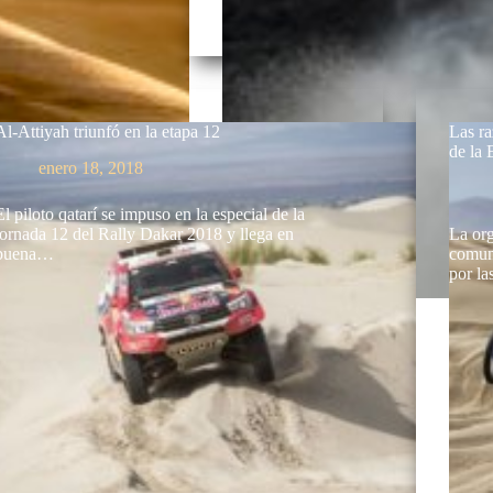
Al-Attiyah triunfó en la etapa 12
Las ra
de la 
enero 18, 2018
El piloto qatarí se impuso en la especial de la
jornada 12 del Rally Dakar 2018 y llega en
La org
buena…
comuni
por l