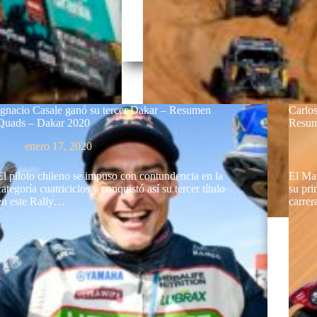
Ignacio Casale ganó su tercer Dakar – Resumen
Carlos
Quads – Dakar 2020
Resum
enero 17, 2020
El piloto chileno se impuso con contundencia en la
El Ma
categoría cuatriciclos y conquistó así su tercer título
su pri
en este Rally…
carre