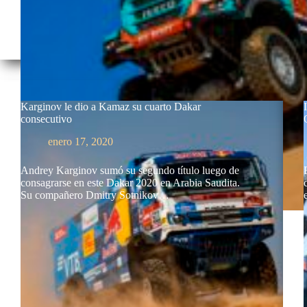
Karginov le dio a Kamaz su cuarto Dakar
consecutivo
enero 17, 2020
Andrey Karginov sumó su segundo título luego de
consagrarse en este Dakar 2020 en Arabia Saudita.
Su compañero Dmitry Sotnikov…