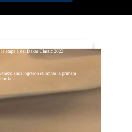
la etapa 1 del Dakar Classic 2023
venezolanos lograron culminar la primera
 A bordo…