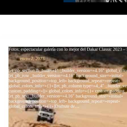
Fotos: espectacular galería con lo mejor del Dakar Classic 2023 –
enero 2, 2023
[et_pb_section fb_built=»1″ _builder_version=»4.16″ global_col
[et_pb_row _builder_version=»4.16″ background_size=»initial»
background_position=»top_left» background_repeat=»repeat»
global_colors_info=»{}»][et_pb_column type=»4_4″ _builder_ve
custom_padding=»|||» global_colors_info=»{}» custom_padding__
[et_pb_text _builder_version=»4.16″ background_size=»initial»
background_position=»top_left» background_repeat=»repeat»
global_colors_info=»{}»]Disfrute de…