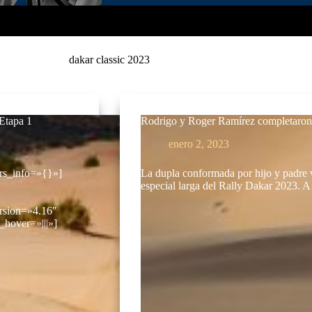
dakar classic 2023
 Etapa 1
Rodrigo y Roger Ramírez completaron 
enero 2, 2023
ors_info=»{}»]
La dupla conformada por hijo y padre 
especial larga del Rally Dakar 2023.
rsion=»4.16″
hover=»|||»]