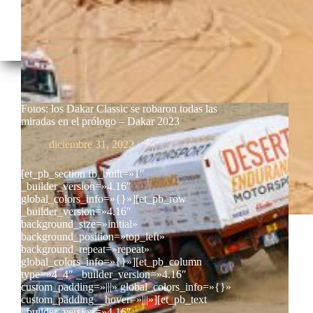
Fotos: los Dakar Classic se robaron todas las
miradas en el prólogo – Dakar 2023
diciembre 31, 2022
[et_pb_section fb_built=»1″
_builder_version=»4.16″
global_colors_info=»{}»][et_pb_row
_builder_version=»4.16″
background_size=»initial»
background_position=»top_left»
background_repeat=»repeat»
global_colors_info=»{}»][et_pb_column
type=»4_4″ _builder_version=»4.16″
custom_padding=»|||» global_colors_info=»{}»
custom_padding__hover=»|||»][et_pb_text
_builder_version=»4.16″