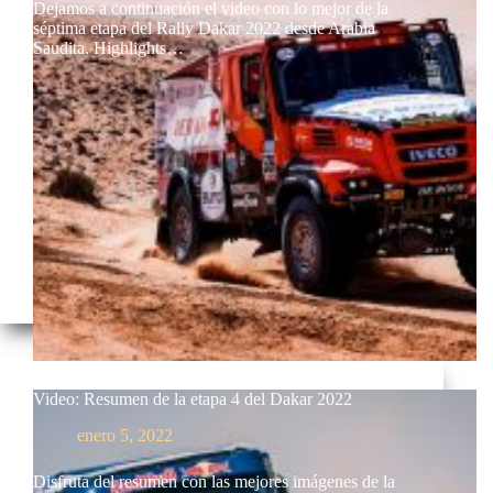
Dejamos a continuación el video con lo mejor de la
séptima etapa del Rally Dakar 2022 desde Arabia
Saudita. Highlights…
Video: Resumen de la etapa 4 del Dakar 2022
enero 5, 2022
Disfruta del resumen con las mejores imágenes de la