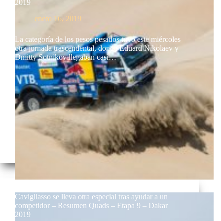
2019
enero 16, 2019
La categoría de los pesos pesados tuvo este miércoles
otra jornada trascendental, donde Eduard Nikolaev y
Dmitty Sotnikov llegaban casi…
Cavigliasso se lleva otra especial tras ayudar a un
competidor – Resumen Quads – Etapa 9 – Dakar
2019