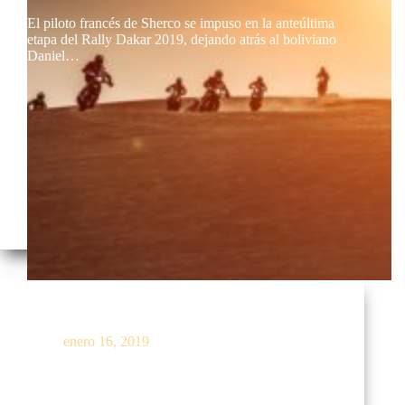
El piloto francés de Sherco se impuso en la anteúltima
etapa del Rally Dakar 2019, dejando atrás al boliviano
Daniel…
Las mejores fotos de la etapa 8 – Dakar 2019
enero 16, 2019
[et_pb_section bb_built=»1″][et_pb_row]
[et_pb_column type=»4_4″][et_pb_text] La etapa 8