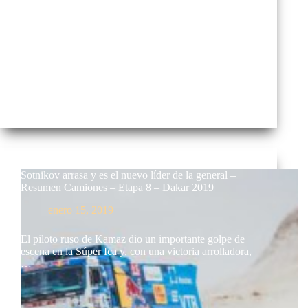
Sotnikov arrasa y es el nuevo líder de la general –
Resumen Camiones – Etapa 8 – Dakar 2019
enero 15, 2019
El piloto ruso de Kamaz dio un importante golpe de
escena en la Súper Ica y, con una victoria arrolladora,
…