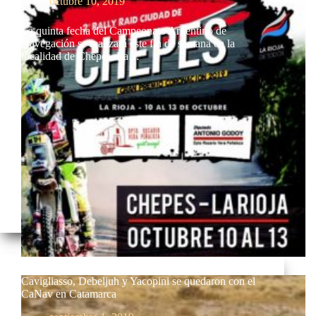
octubre 10, 2019
La quinta fecha del Campeonato Argentino de
Navegación se realizará este fin de semana en la
localidad de Chepes, La…
Cavigliasso, Debeljuh y Yacopini se quedaron con el
CaNav en Catamarca