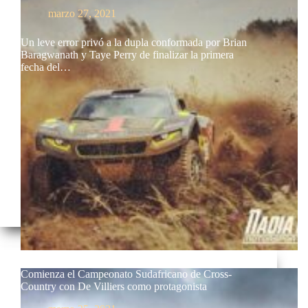
marzo 27, 2021
Un leve error privó a la dupla conformada por Brian
Baragwanath y Taye Perry de finalizar la primera
fecha del…
Comienza el Campeonato Sudafricano de Cross-
Country con De Villiers como protagonista