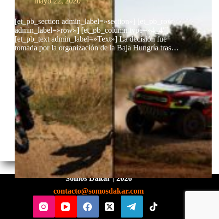
mayo 22, 2020
[et_pb_section admin_label=»section»] [et_pb_row
admin_label=»row»] [et_pb_column type=»4_4″]
[et_pb_text admin_label=»Text»] La decisión fue
tomada por la organización de la Baja Hungría tras…
Somos Dakar | 2026
contacto@somosdakar.com