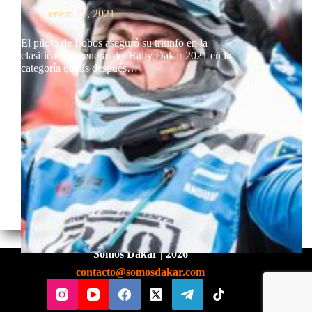
enero 15, 2021
El piloto de Lobos aseguró su triunfo en la
clasificación general del Rally Dakar 2021 en la
categoría quads después…
Somos Dakar | 2026
contacto@somosdakar.com