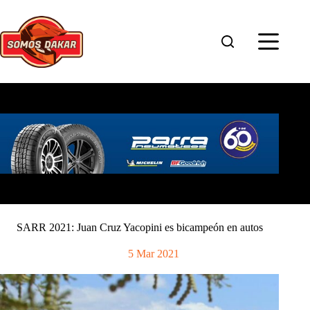
Saltar
al
contenido
SARR 2021: Juan Cruz Yacopini es bicampeón en autos
5 Mar 2021