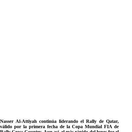
Nasser Al-Attiyah continúa liderando el Rally de Qatar,
válido por la primera fecha de la Copa Mundial FIA de
Rally Cross Country. Aun así, el más rápido del lunes fue el