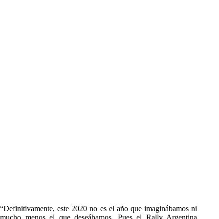
“Definitivamente, este 2020 no es el año que imaginábamos ni
mucho menos el que deseábamos. Pues el Rally Argentina