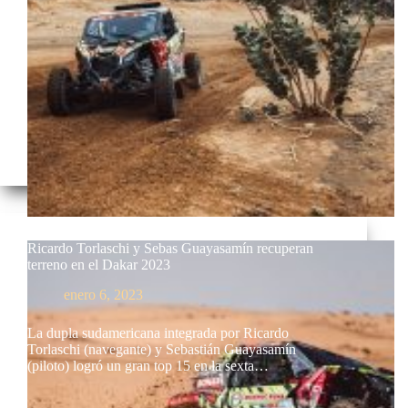
Ricardo Torlaschi y Sebas Guayasamín recuperan
terreno en el Dakar 2023
enero 6, 2023
La dupla sudamericana integrada por Ricardo
Torlaschi (navegante) y Sebastián Guayasamín
(piloto) logró un gran top 15 en la sexta…