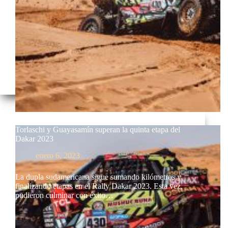
Torlaschi y Guayasamín superan la quinta etapa del
Dakar 2023
enero 6, 2023
La dupla sudamericana sigue sumando kilómetros y
finalizando etapas en el Rally Dakar 2023. Esta vez,
pudieron culminar con éxito…