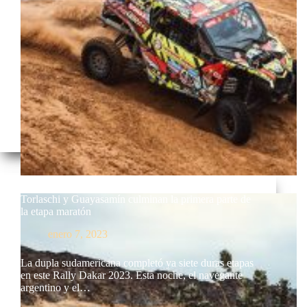
Torlaschi y Guayasamín culminan la primera parte de
la etapa maratón
enero 7, 2023
La dupla sudamericana completó ya siete duras etapas
en este Rally Dakar 2023. Esta noche, el navegante
argentino y el…