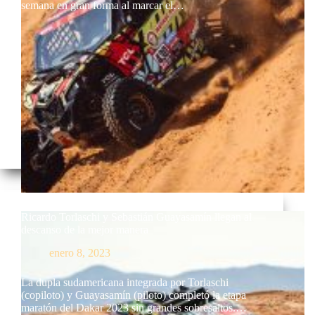
semana en gran forma al marcar el…
Ricardo Torlaschi y Sebastián Guayasamín llegan al
descanso de la mejor manera
enero 8, 2023
La dupla sudamericana integrada por Torlaschi
(copiloto) y Guayasamín (piloto) completó la etapa
maratón del Dakar 2023 sin grandes sobresaltos.…