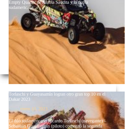
Empty Quarter de Arabia Saudita y la dupla
sudamericana…
Torlaschi y Guayasamín logran otro gran top 10 en el
Dakar 2023
enero 10, 2023
El dúo sudamericano Ricardo Torlaschi (navegante) –
Sebastián Guayasamín (piloto) comenzó la segunda