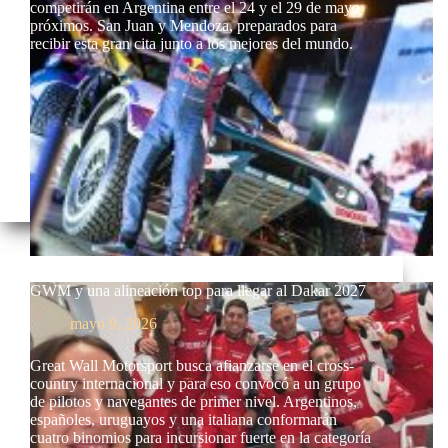
competirán en Argentina entre el 24 y el 29 de mayo
próximos. San Juan y Mendoza, preparados para
recibir esta gran cita junto a los mejores del mundo.
GWM y una alineación top para llegar al Dakar 2027
mayo 9, 2026
Great Wall Motorsport busca afianzarse en el cross-
country internacional y para eso convocó a un grupo
de pilotos y navegantes de primer nivel. Argentinos,
españoles, uruguayos y una italiana conformarán
cuatro binomios para incursionar fuerte en la categoría