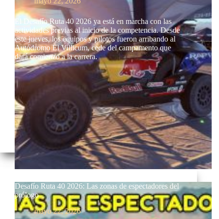
mayo 22, 2026
El Desafío Ruta 40 2026 ya está en marcha con las
actividades previas al inicio de la competencia. Desde
este jueves, los equipos y pilotos fueron arribando al
Autódromo El Villicum, cede del campamento que
dará comienzo a la carrera.
Desafío Ruta 40 2026: Las zonas de espectadores del
prólogo
mayo 22, 2026