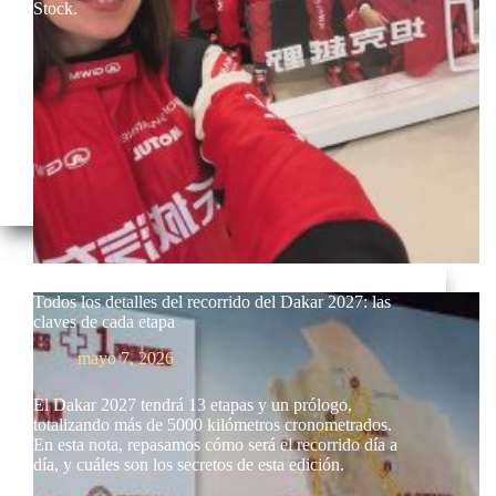
Stock.
Todos los detalles del recorrido del Dakar 2027: las
claves de cada etapa
mayo 7, 2026
El Dakar 2027 tendrá 13 etapas y un prólogo,
totalizando más de 5000 kilómetros cronometrados.
En esta nota, repasamos cómo será el recorrido día a
día, y cuáles son los secretos de esta edición.