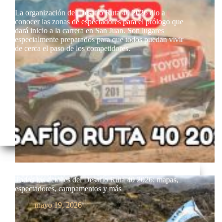
La organización del Desafío Ruta 40 2026 dio a
conocer las zonas de espectadores para el prólogo que
dará inicio a la carrera en San Juan. Son lugares
especialmente preparados para que todos puedan vivir
de cerca el paso de los competidores.
Todos los detalles del Desafío Ruta 40 2026: mapas,
espectadores, campamentos y más
mayo 19, 2026