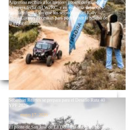
Argentina recibirá a los mejores pilotos del mundo en
la tercera fecha del W2RC, y en esta nota dejamos
toda la información que los seguidores del Rally
Cross-Country necesitan para poder vivir la prueba de
la mejor manera.
Sebastián Reartes se prepara para el Desafío Ruta 40
YPF 2026
mayo 17, 2026
El piloto de San José de La Dormida disputará por