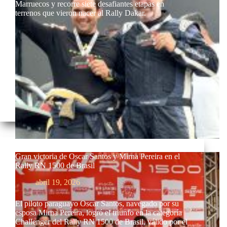
Marruecos y recorre siete desafiantes etapas en
terrenos que vieron nacer al Rally Dakar.
Gran victoria de Oscar Santos y Mirna Pereira en el
Rally RN 1500 de Brasil
abril 19, 2026
El piloto paraguayo Oscar Santos, navegado por su
esposa Mirna Pereira, logró el triunfo en la categoría
Challenger del Rally RN 1500 de Brasil, válido por el