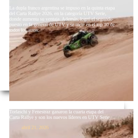
La dupla franco argentina se impuso en la quinta etapa
del Carta Rallye 2026, en la categoría UTV Serie,
donde aumenta su ventaja. Además, logró el segundo
puesto en la general de UTV y se mete en el top 10 de
todos los autos.
Torlaschi y Fenestraz ganaron la cuarta etapa del
Carta Rallye y son los nuevos líderes en UTV Serie
abril 21, 2026