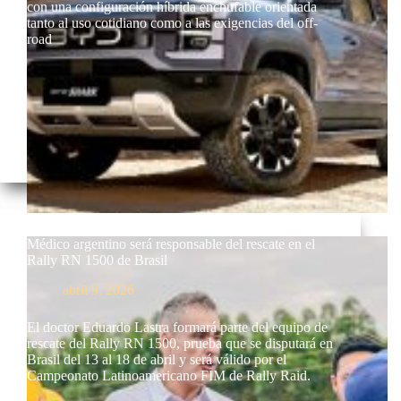
con una configuración híbrida enchufable orientada
tanto al uso cotidiano como a las exigencias del off-
road
Médico argentino será responsable del rescate en el
Rally RN 1500 de Brasil
abril 9, 2026
El doctor Eduardo Lastra formará parte del equipo de
rescate del Rally RN 1500, prueba que se disputará en
Brasil del 13 al 18 de abril y será válido por el
Campeonato Latinoamericano FIM de Rally Raid.