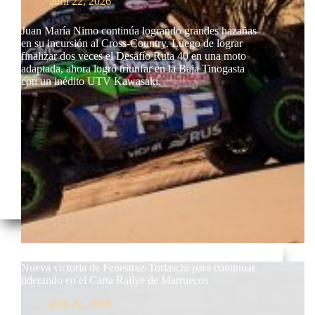
abril 22, 2026
Juan María Nimo continúa logrando grandes hazañas
en su incursión al Cross-Country. Luego de lograr
finalizar dos veces el Desafío Ruta 40 en una moto
adaptada, ahora logró triunfar en la Baja Tinogasta
con un inédito UTV Kawasaki.
Nueva victoria de Fenestraz-Torlaschi para continuar
liderando en el Carta Rallye de Marruecos
abril 22, 2026