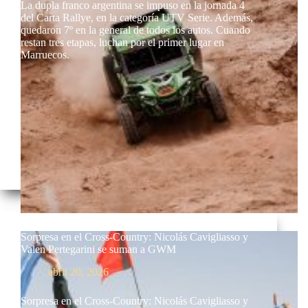
La dupla franco argentina se impuso en la jornada 4
del Carta Rallye, en la categoría UTV Serie. Además,
quedaron 7º en la general de todos los autos. Cuando
restan tres etapas, luchan por el primer lugar en
Marruecos.
Sorpresa en el Cross-Country: Nicolás Cavigliasso y
Valen Pertegarini se suman a GWM
abril 20, 2026
Sorpresa en el Cross-Country: Nicolás Cavigliasso y