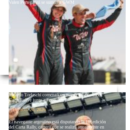
Valen Pertegarini se suman a GWM
Ricardo Torlaschi comenzó un nuevo desafío en el
Carta Rallye junto a Fenestraz
abril 20, 2026
El navegante argentino está disputando la 10ª edición
del Carta Rally, carrera que se realiza anualmente en