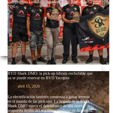
Campeonato Latinoamericano de Rally Raid de la
FIM.
BYD Shark DMO: la pick-up híbrida enchufable que
ya se puede reservar en BYD Yacopini
abril 15, 2026
La electrificación también comienza a ganar terreno
en el mundo de las pick-ups. La llegada de la BYD
Shark DMO marca el desembarco de una nueva
propuesta dentro del segmento mediano en Argentina,