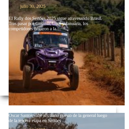
julio 30, 2025
El Rally dos Sertões 2025 sigue atravesando Brasil.
Tras pasar por Goiânia, Unaí y Januária, los
competidores llegaron a la…
Oscar Santos sube al cuarto puesto de la general luego
de la tercera etapa en Sertões