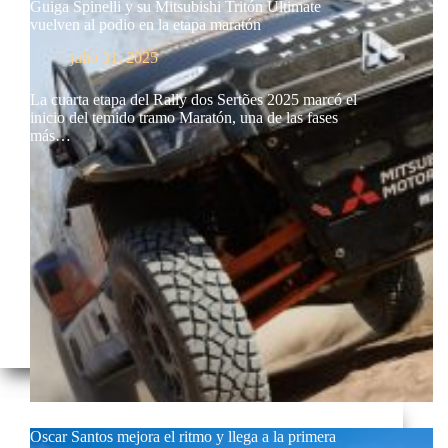
Guiga Spinelli y su Mitsubishi Tritón Ultimate
vuelven al podio en la etapa maratón
julio 31, 2025
La cuarta etapa del Rally dos Sertões 2025 marcó el
inicio del temido tramo Maratón, una de las fases
más…
Oscar Santos mejora el ritmo y llega a la primera