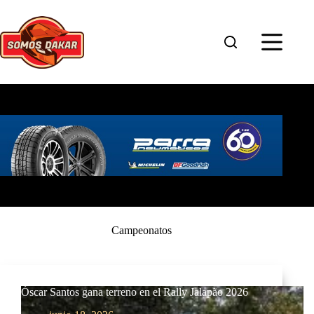
Saltar
al
contenido
Campeonatos
Óscar Santos gana terreno en el Rally Jalapão 2026