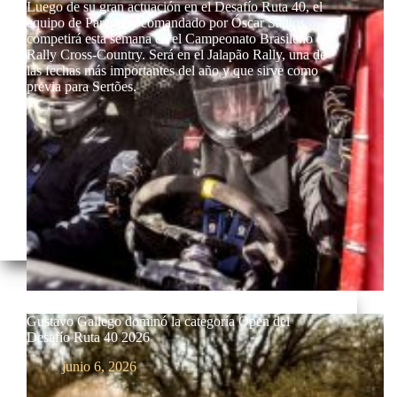
Luego de su gran actuación en el Desafío Ruta 40, el
equipo de Paraguay comandado por Óscar Santos
competirá esta semana en el Campeonato Brasileño de
Rally Cross-Country. Será en el Jalapão Rally, una de
las fechas más importantes del año y que sirve como
previa para Sertões.
Gustavo Gallego dominó la categoría Open del
Desafío Ruta 40 2026
junio 6, 2026