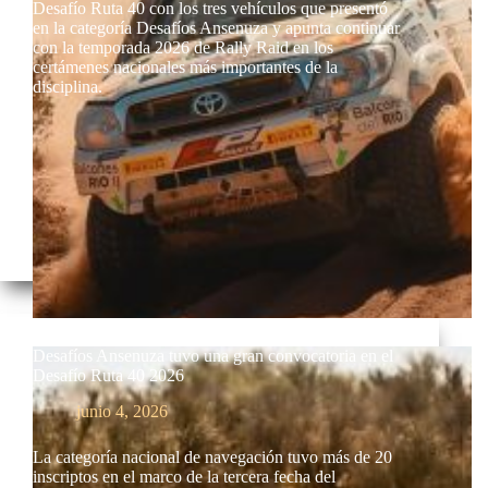
Desafío Ruta 40 con los tres vehículos que presentó
en la categoría Desafíos Ansenuza y apunta continuar
con la temporada 2026 de Rally Raid en los
certámenes nacionales más importantes de la
disciplina.
Desafíos Ansenuza tuvo una gran convocatoria en el
Desafío Ruta 40 2026
junio 4, 2026
La categoría nacional de navegación tuvo más de 20
inscriptos en el marco de la tercera fecha del