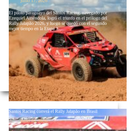
junio 17, 2026
El piloto paraguayo del Santos Racing, navegado por
Ezequiel Améndola, logró el triunfo en el prólogo del
Rally Jalapão 2026, y luego se quedó con el segundo
mejor tiempo en la Etapa 1.
Santos Racing correrá el Rally Jalapão en Brasil
junio 16, 2026