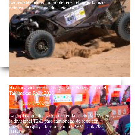
Lamentablemente, un problema en el turno lo hizo
retirarse hacia el final de la etapa 4.
Histórica victoria de Cavigliasso y Pertegarini en el
Taklimakan Rally 2026
junio 1, 2026
La dupla argentina se impuso en la categoría T2 y en
la divisional T2-E para camionetas de serie con
nuevas energías, a bordo de una GWM Tank 700
Hi4-T.