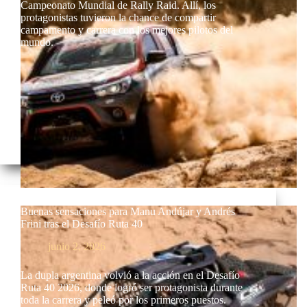
Campeonato Mundial de Rally Raid. Allí, los
protagonistas tuvieron la chance de compartir
campamento y carrera con los mejores pilotos del
mundo.
Buenas sensaciones para Manu Andújar y Andrés
Frini tras el Desafío Ruta 40
junio 2, 2026
La dupla argentina volvió a la acción en el Desafío
Ruta 40 2026, donde logró ser protagonista durante
toda la carrera y peleó por los primeros puestos.