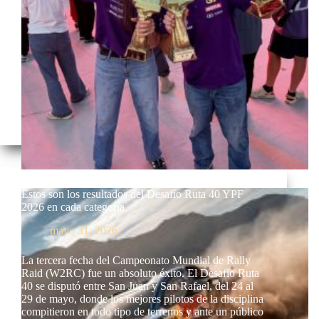
Estos son los resultados del Desafío Ruta 40 YPF
2026 en cada categoría
mayo 31, 2026
La tercera fecha del Campeonato Mundial de Rally
Raid (W2RC) fue un absoluto éxito. El Desafío Ruta
40 se disputó entre San Juan y San Rafael, del 24 al
29 de mayo, donde los mejores pilotos de la disciplina
compitieron en todo tipo de terrenos y ante un público