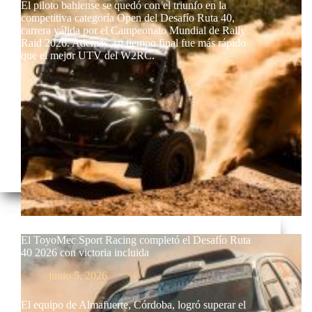
El piloto bahiense se quedó con el triunfo en la
competitiva categoría Open del Desafío Ruta 40,
carrera válida por el Campeonato Mundial de Rally
Raid 2026. Además, su tiempo final fue más rápido
que el mejor UTV del W2RC.
El ToyoMec Sport Racing completó el Desafío Ruta
40 2026 con victoria incluida
junio 5, 2026
El equipo de Almafuerte, Córdoba, logró superar el