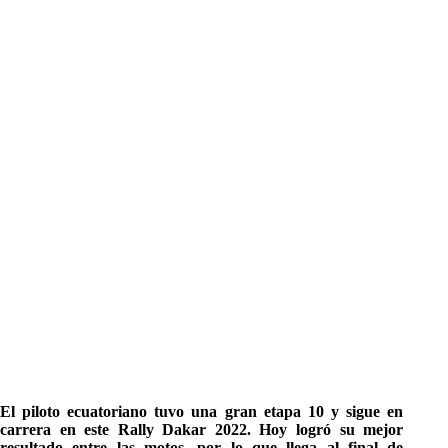
El piloto ecuatoriano tuvo una gran etapa 10 y sigue en
carrera en este Rally Dakar 2022. Hoy logró su mejor
resultado entre las motos, por lo que llega al final de