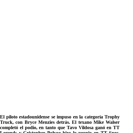
El piloto estadounidense se impuso en la categoría Trophy
Truck, con Bryce Menzies detrás. El texano Mike Walser
completó el podio, en tanto que Tavo Vildosa ganó en TT
Legends y Cristopher Polvoo hizo lo propio en TT Spec.