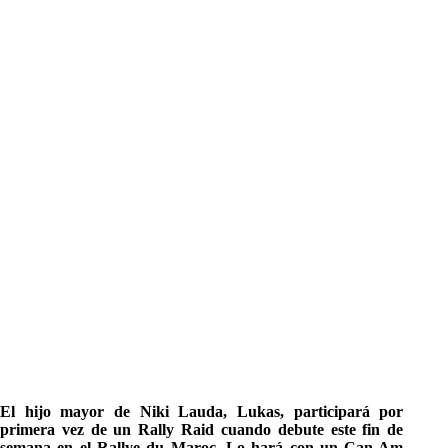
El hijo mayor de Niki Lauda, Lukas, participará por
primera vez de un Rally Raid cuando debute este fin de
semana en el Rallye du Maroc. Lo hará con un Can-Am