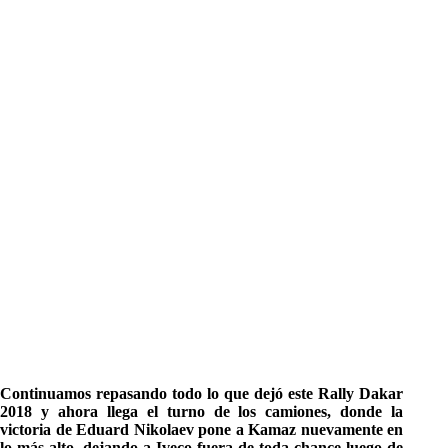
Continuamos repasando todo lo que dejó este Rally Dakar
2018 y ahora llega el turno de los camiones, donde la
victoria de Eduard Nikolaev pone a Kamaz nuevamente en
lo más alto, dejando a Iveco fuera de toda chance luego de