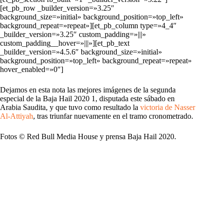
[et_pb_row _builder_version=»3.25″
background_size=»initial» background_position=»top_left»
background_repeat=»repeat»][et_pb_column type=»4_4″
_builder_version=»3.25″ custom_padding=»|||»
custom_padding__hover=»|||»][et_pb_text
_builder_version=»4.5.6″ background_size=»initial»
background_position=»top_left» background_repeat=»repeat»
hover_enabled=»0″]
Dejamos en esta nota las mejores imágenes de la segunda
especial de la Baja Hail 2020 1, disputada este sábado en
Arabia Saudita, y que tuvo como resultado la
victoria de Nasser
Al-Attiyah
, tras triunfar nuevamente en el tramo cronometrado.
Fotos © Red Bull Media House y prensa Baja Hail 2020.