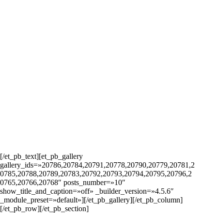
[/et_pb_text][et_pb_gallery
gallery_ids=»20786,20784,20791,20778,20790,20779,20781,2
0785,20788,20789,20783,20792,20793,20794,20795,20796,2
0765,20766,20768″ posts_number=»10″
show_title_and_caption=»off» _builder_version=»4.5.6″
_module_preset=»default»][/et_pb_gallery][/et_pb_column]
[/et_pb_row][/et_pb_section]