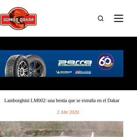
Saltar
al
contenido
Lamborghini LM002: una bestia que se extraña en el Dakar
2 Abr 2020