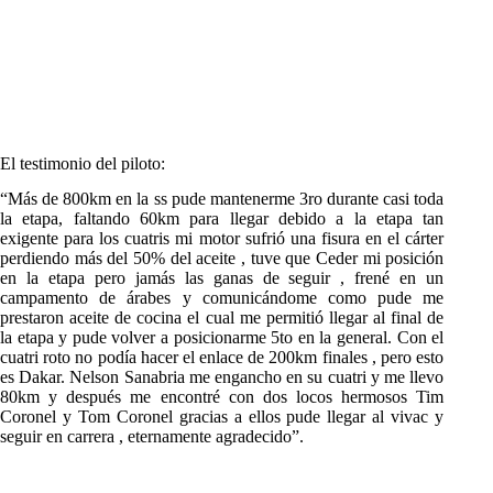
El testimonio del piloto:
“Más de 800km en la ss pude mantenerme 3ro durante casi toda
la etapa, faltando 60km para llegar debido a la etapa tan
exigente para los cuatris mi motor sufrió una fisura en el cárter
perdiendo más del 50% del aceite , tuve que Ceder mi posición
en la etapa pero jamás las ganas de seguir , frené en un
campamento de árabes y comunicándome como pude me
prestaron aceite de cocina el cual me permitió llegar al final de
la etapa y pude volver a posicionarme 5to en la general. Con el
cuatri roto no podía hacer el enlace de 200km finales , pero esto
es Dakar. Nelson Sanabria me engancho en su cuatri y me llevo
80km y después me encontré con dos locos hermosos Tim
Coronel y Tom Coronel gracias a ellos pude llegar al vivac y
seguir en carrera , eternamente agradecido”.