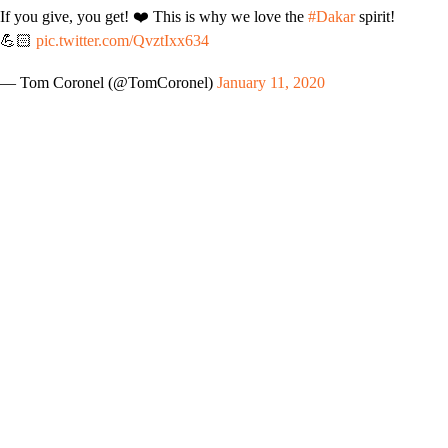
If you give, you get! ❤️ This is why we love the
#Dakar
spirit!
💪🏻
pic.twitter.com/QvztIxx634
— Tom Coronel (@TomCoronel)
January 11, 2020