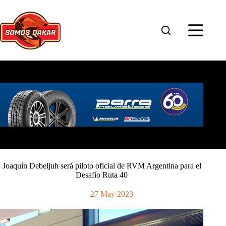
Saltar
al
contenido
Joaquín Debeljuh será piloto oficial de RVM Argentina para el
Desafío Ruta 40
27 May 2023