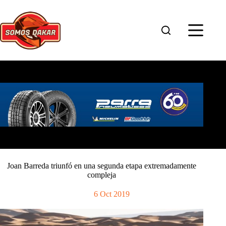
Saltar
al
contenido
Joan Barreda triunfó en una segunda etapa extremadamente
compleja
6 Oct 2019