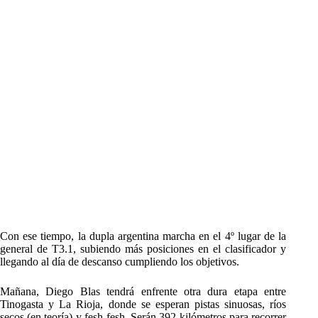
Con ese tiempo, la dupla argentina marcha en el 4º lugar de la
general de T3.1, subiendo más posiciones en el clasificador y
llegando al día de descanso cumpliendo los objetivos.
Mañana, Diego Blas tendrá enfrente otra dura etapa entre
Tinogasta y La Rioja, donde se esperan pistas sinuosas, ríos
secos (en teoría) y fesh-fesh. Serán 392 kilómetros para recorrer