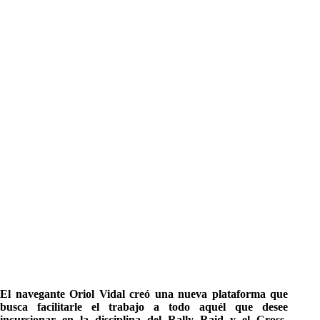
El navegante Oriol Vidal creó una nueva plataforma que
busca facilitarle el trabajo a todo aquél que desee
incursionar en la disciplina del Rally Raid y el Cross-