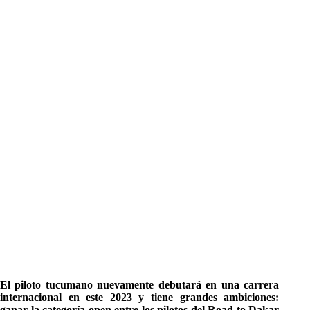
El piloto tucumano nuevamente debutará en una carrera
internacional en este 2023 y tiene grandes ambiciones:
ganar la categoría open entre los pilotos del Road to Dakar