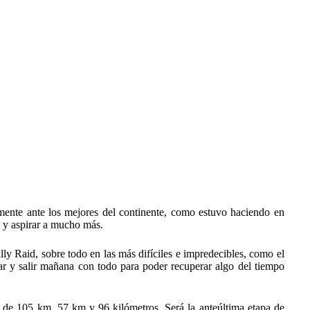
mente ante los mejores del continente, como estuvo haciendo en
3 y aspirar a mucho más.
ly Raid, sobre todo en las más difíciles e impredecibles, como el
r y salir mañana con todo para poder recuperar algo del tiempo
es de 105 km, 57 km y 96 kilómetros. Será la anteúltima etapa de