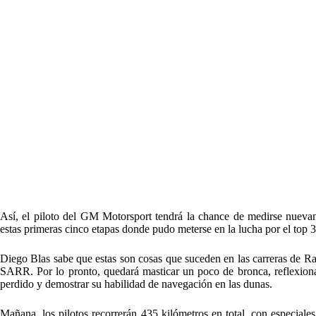
Así, el piloto del GM Motorsport tendrá la chance de medirse nueva
estas primeras cinco etapas donde pudo meterse en la lucha por el top 
Diego Blas sabe que estas son cosas que suceden en las carreras de Ral
SARR. Por lo pronto, quedará masticar un poco de bronca, reflexiona
perdido y demostrar su habilidad de navegación en las dunas.
Mañana, los pilotos recorrerán 435 kilómetros en total, con especial