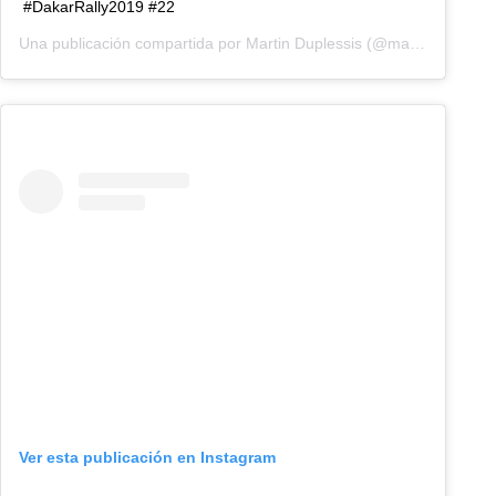
#DakarRally2019 #22
Una publicación compartida por
Martin Duplessis
(@martinduplessis66) el
Ver esta publicación en Instagram