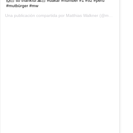
🙌🏻 so thankful 🙏🏻 #dakar #number #1 #52 #peru
#mutbürger #mw
Una publicación compartida por
Matthias Walkner
(@matthias_walkner) el