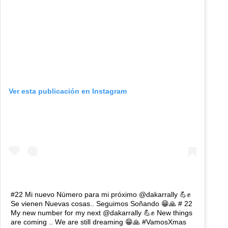
Ver esta publicación en Instagram
#22 Mi nuevo Número para mi próximo @dakarrally 💪✊️
Se vienen Nuevas cosas.. Seguimos Soñando 😁🙏 # 22
My new number for my next @dakarrally 💪✊️ New things
are coming .. We are still dreaming 😁🙏 #VamosXmas