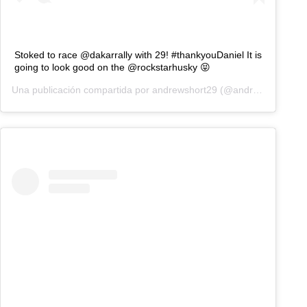
Stoked to race @dakarrally with 29! #thankyouDaniel It is
going to look good on the @rockstarhusky 😝
Una publicación compartida por
andrewshort29
(@andrewshort29) el