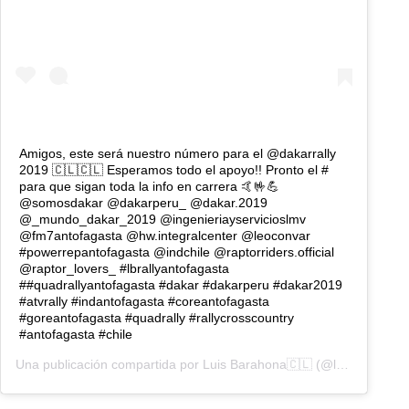
Amigos, este será nuestro número para el @dakarrally
2019 🇨🇱🇨🇱 Esperamos todo el apoyo!! Pronto el #
para que sigan toda la info en carrera 🤙🤟💪
@somosdakar @dakarperu_ @dakar.2019
@_mundo_dakar_2019 @ingenieriayservicioslmv
@fm7antofagasta @hw.integralcenter @leoconvar
#powerrepantofagasta @indchile @raptorriders.official
@raptor_lovers_ #lbrallyantofagasta
##quadrallyantofagasta #dakar #dakarperu #dakar2019
#atvrally #indantofagasta #coreantofagasta
#goreantofagasta #quadrally #rallycrosscountry
#antofagasta #chile
Una publicación compartida por
Luis Barahona🇨🇱
(@luisbarahonarally) el