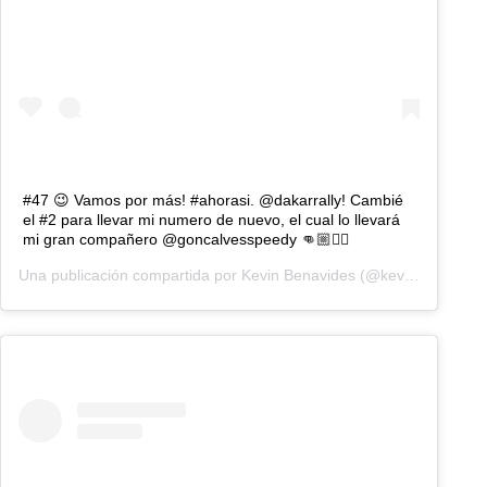
#47 😉 Vamos por más! #ahorasi. @dakarrally! Cambié
el #2 para llevar mi numero de nuevo, el cual lo llevará
mi gran compañero @goncalvesspeedy 👊🏼✊🏼
Una publicación compartida por
Kevin Benavides
(@kevinmaxbenavides) el