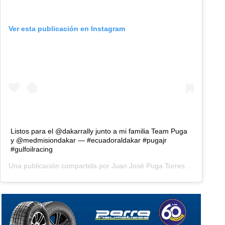
Ver esta publicación en Instagram
Listos para el @dakarrally junto a mi familia Team Puga
y @medmisiondakar — #ecuadoraldakar #pugajr
#gulfoilracing
Una publicación compartida por
Juan José Puga Torres
(@juanpuga_jr) el