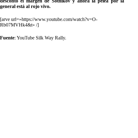
descontó el margen de Sotnikov y ahora la pelea por la
general está al rojo vivo.
[arve url=»https://www.youtube.com/watch?v=O-
Rb07MVHk4&t» /]
Fuente
: YouTube Silk Way Rally.