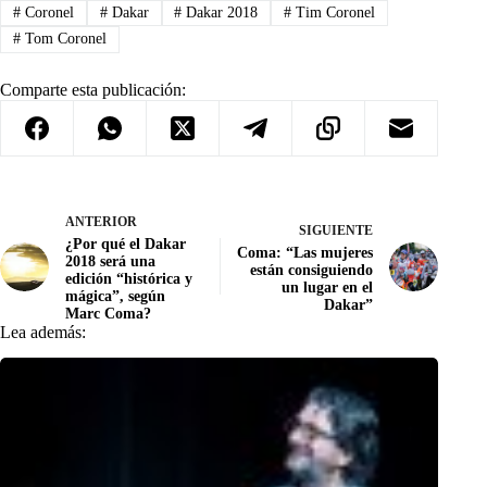
#
Coronel
#
Dakar
#
Dakar 2018
#
Tim Coronel
#
Tom Coronel
Comparte esta publicación:
ANTERIOR
SIGUIENTE
¿Por qué el Dakar
Coma: “Las mujeres
2018 será una
están consiguiendo
edición “histórica y
un lugar en el
mágica”, según
Dakar”
Marc Coma?
Lea además: