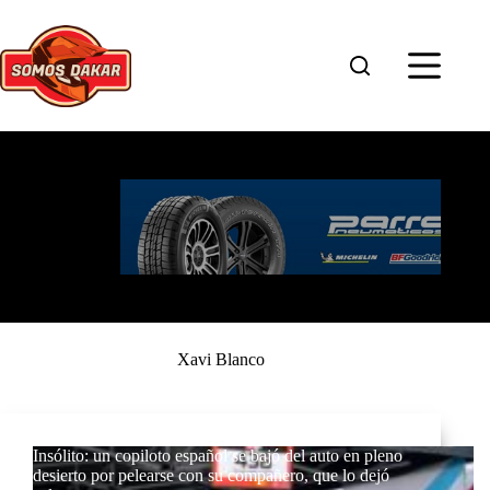
Saltar
al
contenido
Xavi Blanco
Insólito: un copiloto español se bajó del auto en pleno
desierto por pelearse con su compañero, que lo dejó