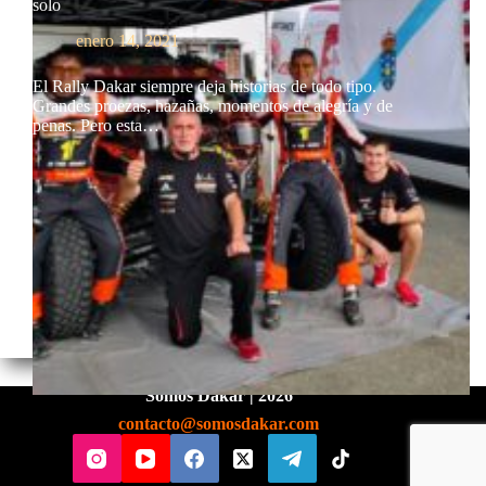
solo
enero 14, 2021
El Rally Dakar siempre deja historias de todo tipo.
Grandes proezas, hazañas, momentos de alegría y de
penas. Pero esta…
Somos Dakar | 2026
contacto@somosdakar.com