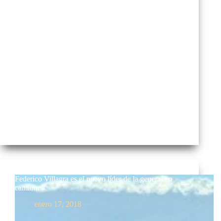
El Coyote Federico Villagra fue sancionado luego de
la especial de la etapa 11 por una linga cortada en el…
Federico Villagra es el nuevo líder de la general en
camiones
enero 17, 2018