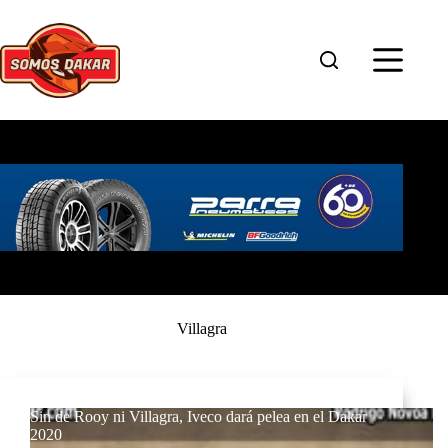
Saltar
al
contenido
Villagra
Sin de Rooy ni Villagra, Iveco dará pelea en el Dakar
2020