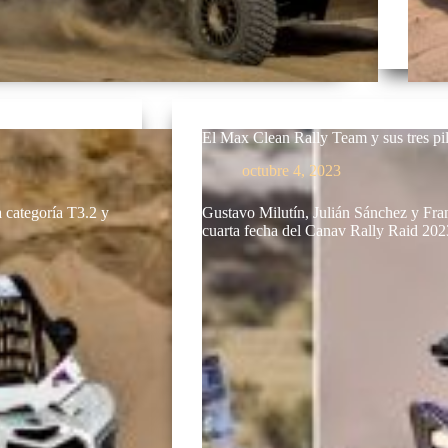
El Max Clean Rally Team y sus tres pi
octubre 4, 2023
 categoría T3.2 y
Gustavo Milutín, Julián Sánchez y Fran
cuarta fecha del Canav Rally Raid 20