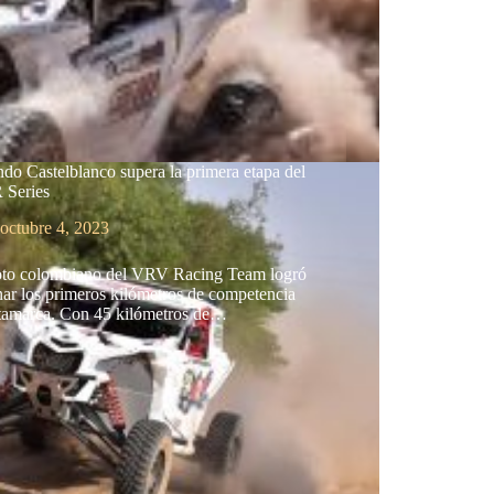
do Castelblanco supera la primera etapa del
Series
octubre 4, 2023
loto colombiano del VRV Racing Team logró
ar los primeros kilómetros de competencia
tamarca. Con 45 kilómetros de…