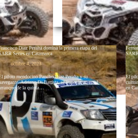
Francisco Diaz Peralta domina la primera etapa del
Fernan
SARR Series en Catamarca
SARR 
octubre 4, 2023
El piloto mendocino Pancho Diaz Peralta y su
El pi
navegante, Adriano Di Battista, se impusieron en el
culmin
arranque de la quinta…
en Ca