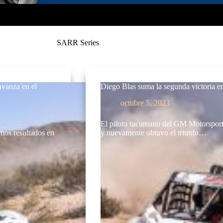
SARR Series
avanza en el
Diego Blas suma la segunda victoria 
octubre 5, 2023
El piloto tucumano del GM Motorsport
nos resultados en
y nuevamente obtuvo el triunfo…