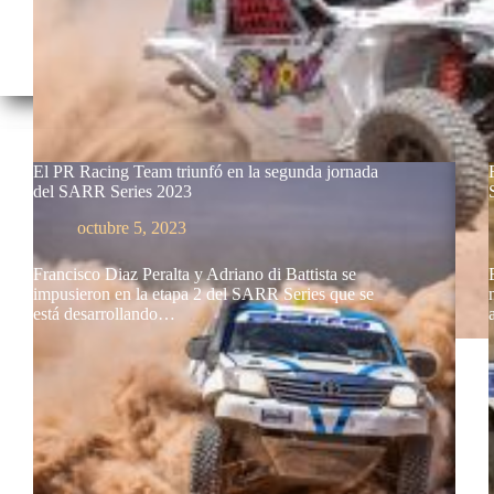
El PR Racing Team triunfó en la segunda jornada
del SARR Series 2023
octubre 5, 2023
Francisco Diaz Peralta y Adriano di Battista se
impusieron en la etapa 2 del SARR Series que se
está desarrollando…