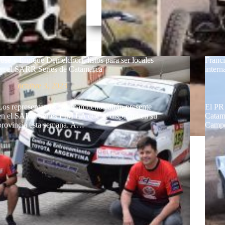
José y Enrique Demelchori, listos para ser locales
Franci
en el SARR Series de Catamarca
inter
octubre 3, 2023
Los representantes catamarqueños dirán presente
El PR 
en el SARR Series FIM LA que se disputará en su
Catama
provincia esta semana. A…
Campe