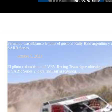
Fernando Castelblanco le toma el gusto al Rally Raid argentino y 
SARR Series
octubre 5, 2023
El piloto colombiano del VRV Racing Team sigue obteniendo bue
el SARR Series y logra finalizar la segunda…