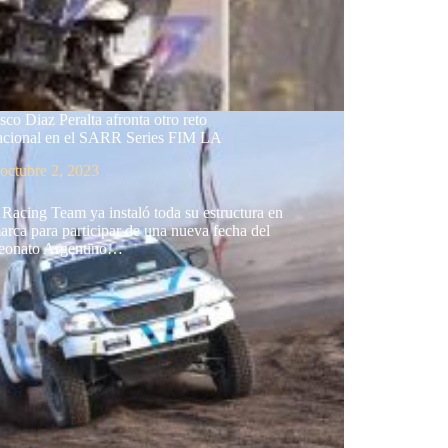
sco Diaz Peralta afronta otro reto
nacional en el SARR Series FIM LA
octubre 2, 2023
Racing Team ya instaló toda su estructura en
rca para participar de una nueva fecha del
onato Argentino…