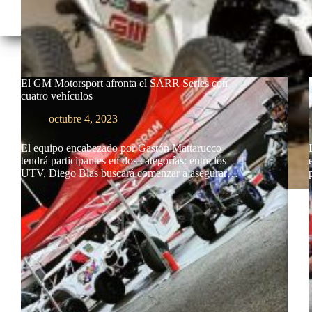
El GM Motorsport afronta el SARR Series con
cuatro vehículos
octubre 4, 2023
El equipo encabezado por Gastón Mattarucco
tendrá participantes en dos categorías: entre los
UTV, Diego Blas buscará comenzar a asegurar…