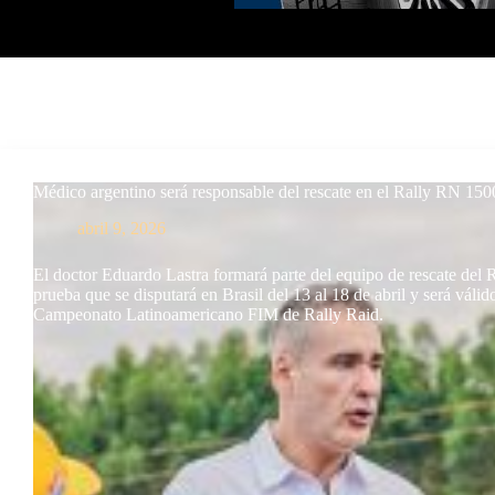
Médico argentino será responsable del rescate en el Rally RN 150
abril 9, 2026
El doctor Eduardo Lastra formará parte del equipo de rescate del
prueba que se disputará en Brasil del 13 al 18 de abril y será válid
Campeonato Latinoamericano FIM de Rally Raid.