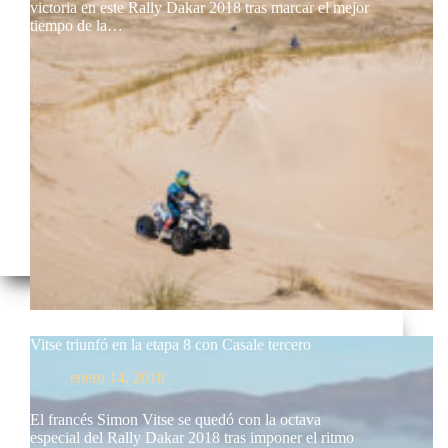
victoria en este Rally Dakar 2018 tras marcar el mejor
tiempo de la…
Vitse triunfó en la etapa 8 con Casale tercero
enero 14, 2018
El francés Simon Vitse se quedó con la octava
especial del Rally Dakar 2018 tras imponer el ritmo