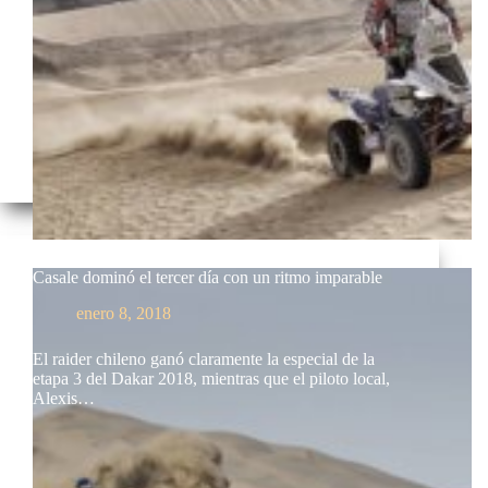
Casale dominó el tercer día con un ritmo imparable
enero 8, 2018
El raider chileno ganó claramente la especial de la
etapa 3 del Dakar 2018, mientras que el piloto local,
Alexis…