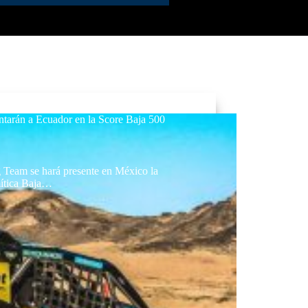
ntarán a Ecuador en la Score Baja 500
 Team se hará presente en México la
mítica Baja…