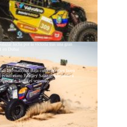
alazar lucha por la victoria tras una gran
 1 en Dubai
noviembre 11, 2023
bai International Baja comenzó muy buen
l ecuatoriano Bradley Salazar, que junto a
 Guerrón, logró el segundo…