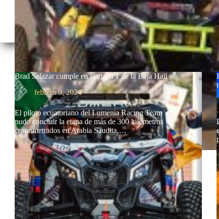
Brad Salazar cumple en la etapa 1 de la Baja Hail
febrero 9, 2024
El piloto ecuatoriano del Lumenia Racing Team
pudo concluir la etapa de más de 300 kilómetros
cronometrados en Arabia Saudita,…