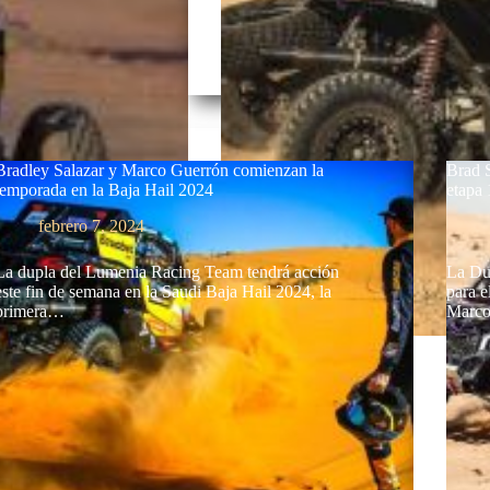
Bradley Salazar y Marco Guerrón comienzan la
Brad S
temporada en la Baja Hail 2024
etapa
febrero 7, 2024
La dupla del Lumenia Racing Team tendrá acción
La Du
este fin de semana en la Saudi Baja Hail 2024, la
para e
primera…
Marco